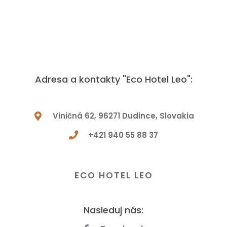
Adresa a kontakty "Eco Hotel Leo":
Viničná 62, 96271 Dudince, Slovakia
+421 940 55 88 37
Maťe otázku? Dajte nám vedieť!
ECO HOTEL LEO
Nasleduj nás: