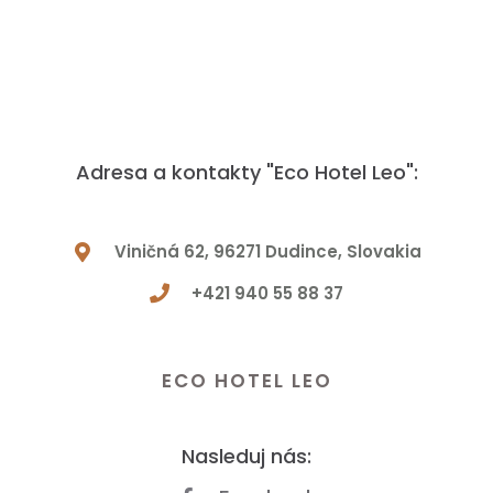
Adresa a kontakty "Eco Hotel Leo":
Viničná 62, 96271 Dudince, Slovakia
+421 940 55 88 37
Maťe otázku? Dajte nám vedieť!
ECO HOTEL LEO
Nasleduj nás: